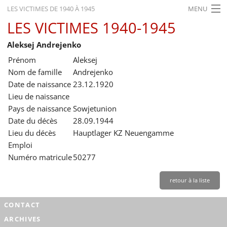
LES VICTIMES DE 1940 À 1945
MENU
LES VICTIMES 1940-1945
ACCUEIL
Aleksej Andrejenko
ACTUALITÉS
Prénom
Aleksej
EXPOSITIONS
Nom de famille
Andrejenko
Date de naissance
23.12.1920
HISTORIQUE
Lieu de naissance
Pays de naissance
Sowjetunion
FORMATION
Date du décès
28.09.1944
RECHERCHE
Lieu du décès
Hauptlager KZ Neuengamme
Emploi
SERVICE
Numéro matricule
50277
Français
retour à la liste
CONTACT
ARCHIVES