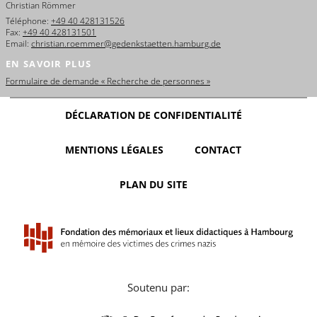
Christian Römmer
Téléphone:
+49 40 428131526
Fax:
+49 40 428131501
Email:
christian.roemmer@gedenkstaetten.hamburg.de
EN SAVOIR PLUS
Formulaire de demande « Recherche de personnes »
DÉCLARATION DE CONFIDENTIALITÉ
MENTIONS LÉGALES
CONTACT
PLAN DU SITE
Soutenu par: