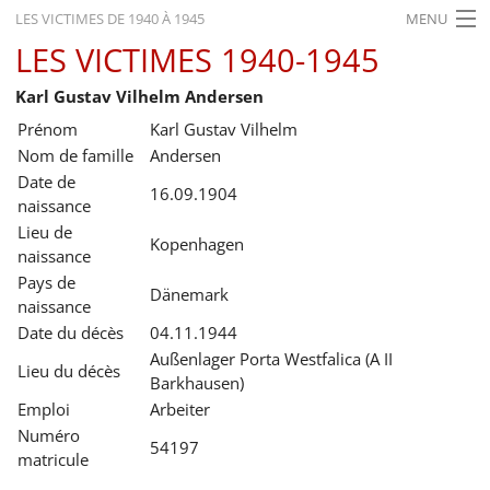
LES VICTIMES DE 1940 À 1945
MENU
LES VICTIMES 1940-1945
ACCUEIL
Karl Gustav Vilhelm Andersen
ACTUALITÉS
Prénom
Karl Gustav Vilhelm
EXPOSITIONS
Nom de famille
Andersen
Date de
HISTORIQUE
16.09.1904
naissance
Lieu de
FORMATION
Kopenhagen
naissance
RECHERCHE
Pays de
Dänemark
naissance
SERVICE
Date du décès
04.11.1944
Außenlager Porta Westfalica (A II
Lieu du décès
Français
Barkhausen)
Emploi
Arbeiter
Numéro
54197
matricule