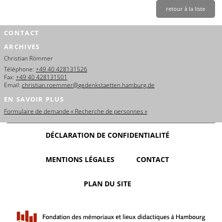
retour à la liste
CONTACT
ARCHIVES
Christian Römmer
Téléphone:
+49 40 428131526
Fax:
+49 40 428131501
Email:
christian.roemmer@gedenkstaetten.hamburg.de
EN SAVOIR PLUS
Formulaire de demande « Recherche de personnes »
DÉCLARATION DE CONFIDENTIALITÉ
MENTIONS LÉGALES
CONTACT
PLAN DU SITE