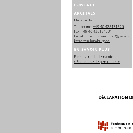
CONTACT
ARCHIVES
Christian Römmer
Téléphone:
+49 40 428131526
Fax:
+49 40 428131501
Email:
christian.roemmer@geden
kstaetten.hamburg.de
EN SAVOIR PLUS
Formulaire de demande
« Recherche de personnes »
DÉCLARATION D