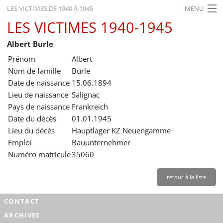
LES VICTIMES DE 1940 À 1945
MENU
LES VICTIMES 1940-1945
ACCUEIL
Albert Burle
ACTUALITÉS
Prénom
Albert
EXPOSITIONS
Nom de famille
Burle
Date de naissance
15.06.1894
HISTORIQUE
Lieu de naissance
Salignac
Pays de naissance
Frankreich
FORMATION
Date du décès
01.01.1945
RECHERCHE
Lieu du décès
Hauptlager KZ Neuengamme
Emploi
Bauunternehmer
SERVICE
Numéro matricule
35060
Français
retour à la liste
CONTACT
ARCHIVES