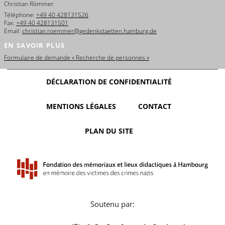
Christian Römmer
Téléphone:
+49 40 428131526
Fax:
+49 40 428131501
Email:
christian.roemmer@gedenkstaetten.hamburg.de
EN SAVOIR PLUS
Formulaire de demande « Recherche de personnes »
DÉCLARATION DE CONFIDENTIALITÉ
MENTIONS LÉGALES
CONTACT
PLAN DU SITE
Soutenu par: