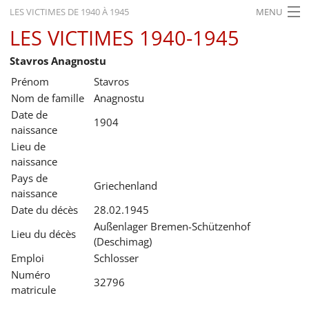
LES VICTIMES DE 1940 À 1945
MENU
LES VICTIMES 1940-1945
ACCUEIL
Stavros Anagnostu
ACTUALITÉS
Prénom
Stavros
EXPOSITIONS
Nom de famille
Anagnostu
Date de
HISTORIQUE
1904
naissance
Lieu de
FORMATION
naissance
RECHERCHE
Pays de
Griechenland
naissance
SERVICE
Date du décès
28.02.1945
Außenlager Bremen-Schützenhof
Lieu du décès
Français
(Deschimag)
Emploi
Schlosser
Numéro
32796
matricule