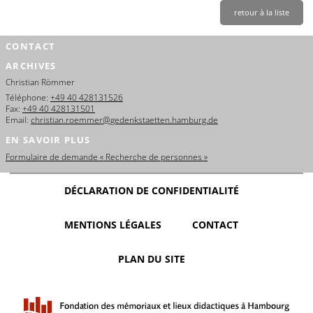
retour à la liste
CONTACT
ARCHIVES
Christian Römmer
Téléphone:
+49 40 428131526
Fax:
+49 40 428131501
Email:
christian.roemmer@gedenkstaetten.hamburg.de
EN SAVOIR PLUS
Formulaire de demande « Recherche de personnes »
DÉCLARATION DE CONFIDENTIALITÉ
MENTIONS LÉGALES
CONTACT
PLAN DU SITE