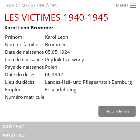
LES VICTIMES DE 1940 À 1945
MENU
LES VICTIMES 1940-1945
ACCUEIL
Karol Leon Brummer
ACTUALITÉS
Prénom
Karol Leon
EXPOSITIONS
Nom de famille
Brummer
Date de naissance
05.05.1924
HISTORIQUE
Lieu de naissance
Prądnik Czerwony
Pays de naissance
Polen
FORMATION
Date du décès
06.1942
RECHERCHE
Lieu du décès
Landes-Heil- und Pflegeanstalt Bernburg
Emploi
Friseurlehrling
SERVICE
Numéro matricule
Français
retour à la liste
CONTACT
ARCHIVES