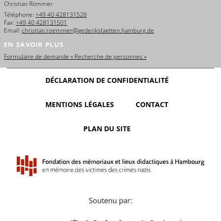
Christian Römmer
Téléphone:
+49 40 428131526
Fax:
+49 40 428131501
Email:
christian.roemmer@gedenkstaetten.hamburg.de
EN SAVOIR PLUS
Formulaire de demande « Recherche de personnes »
DÉCLARATION DE CONFIDENTIALITÉ
MENTIONS LÉGALES
CONTACT
PLAN DU SITE
Soutenu par: