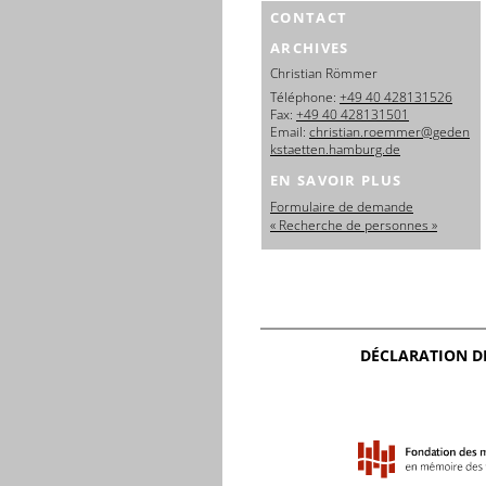
CONTACT
ARCHIVES
Christian Römmer
Téléphone:
+49 40 428131526
Fax:
+49 40 428131501
Email:
christian.roemmer@geden
kstaetten.hamburg.de
EN SAVOIR PLUS
Formulaire de demande
« Recherche de personnes »
DÉCLARATION D