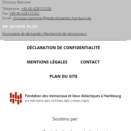
Christian Römmer
Téléphone:
+49 40 428131526
Fax:
+49 40 428131501
Email:
christian.roemmer@gedenkstaetten.hamburg.de
EN SAVOIR PLUS
Formulaire de demande « Recherche de personnes »
DÉCLARATION DE CONFIDENTIALITÉ
MENTIONS LÉGALES
CONTACT
PLAN DU SITE
Soutenu par: