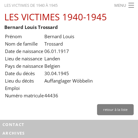
LES VICTIMES DE 1940 À 1945
MENU
LES VICTIMES 1940-1945
ACCUEIL
Bernard Louis Trossard
ACTUALITÉS
Prénom
Bernard Louis
EXPOSITIONS
Nom de famille
Trossard
Date de naissance
06.01.1917
HISTORIQUE
Lieu de naissance
Landen
Pays de naissance
Belgien
FORMATION
Date du décès
30.04.1945
RECHERCHE
Lieu du décès
Auffanglager Wöbbelin
Emploi
SERVICE
Numéro matricule
44436
Français
retour à la liste
CONTACT
ARCHIVES