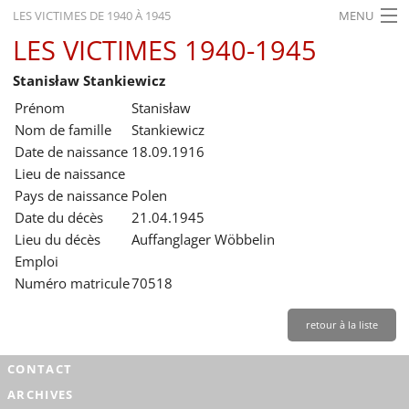
LES VICTIMES DE 1940 À 1945
MENU
LES VICTIMES 1940-1945
ACCUEIL
Stanisław Stankiewicz
ACTUALITÉS
Prénom
Stanisław
EXPOSITIONS
Nom de famille
Stankiewicz
Date de naissance
18.09.1916
HISTORIQUE
Lieu de naissance
Pays de naissance
Polen
FORMATION
Date du décès
21.04.1945
RECHERCHE
Lieu du décès
Auffanglager Wöbbelin
Emploi
SERVICE
Numéro matricule
70518
Français
retour à la liste
CONTACT
ARCHIVES