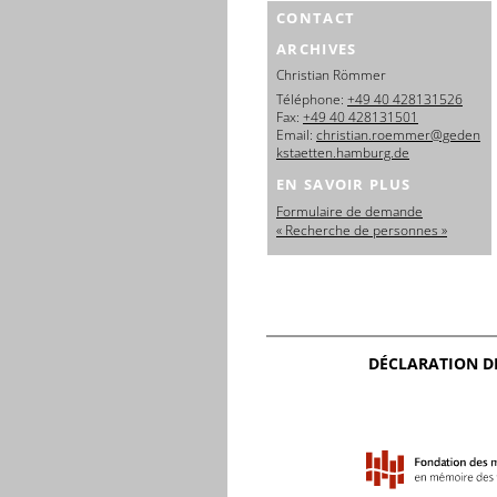
CONTACT
ARCHIVES
Christian Römmer
Téléphone:
+49 40 428131526
Fax:
+49 40 428131501
Email:
christian.roemmer@geden
kstaetten.hamburg.de
EN SAVOIR PLUS
Formulaire de demande
« Recherche de personnes »
DÉCLARATION D