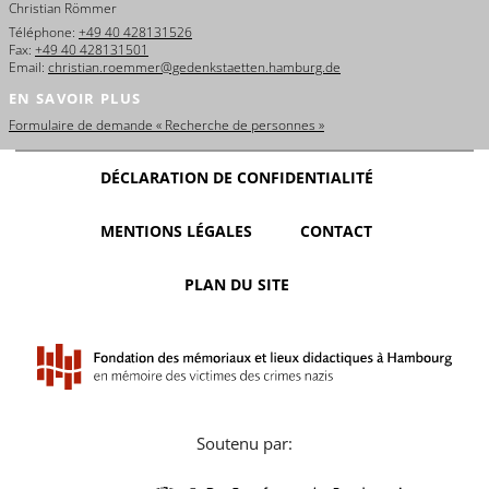
Christian Römmer
Téléphone:
+49 40 428131526
Fax:
+49 40 428131501
Email:
christian.roemmer@gedenkstaetten.hamburg.de
EN SAVOIR PLUS
Formulaire de demande « Recherche de personnes »
DÉCLARATION DE CONFIDENTIALITÉ
MENTIONS LÉGALES
CONTACT
PLAN DU SITE
Soutenu par: