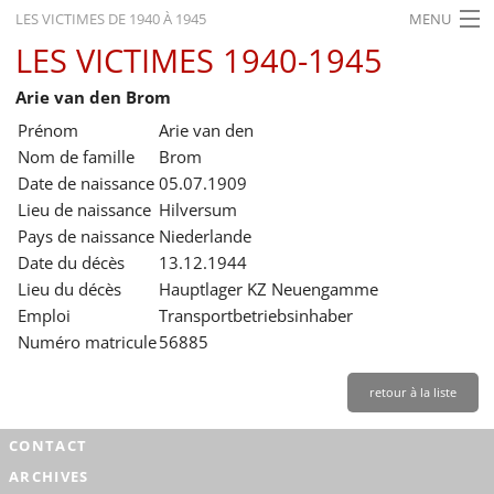
LES VICTIMES DE 1940 À 1945
MENU
LES VICTIMES 1940-1945
ACCUEIL
Arie van den Brom
ACTUALITÉS
Prénom
Arie van den
EXPOSITIONS
Nom de famille
Brom
Date de naissance
05.07.1909
HISTORIQUE
Lieu de naissance
Hilversum
Pays de naissance
Niederlande
FORMATION
Date du décès
13.12.1944
RECHERCHE
Lieu du décès
Hauptlager KZ Neuengamme
Emploi
Transportbetriebsinhaber
SERVICE
Numéro matricule
56885
Français
retour à la liste
CONTACT
ARCHIVES