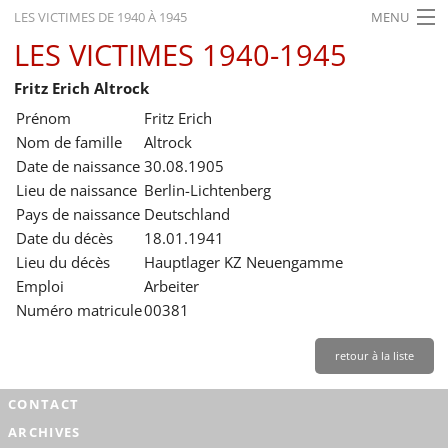
LES VICTIMES DE 1940 À 1945
MENU
LES VICTIMES 1940-1945
ACCUEIL
Fritz Erich Altrock
ACTUALITÉS
Prénom
Fritz Erich
EXPOSITIONS
Nom de famille
Altrock
Date de naissance
30.08.1905
HISTORIQUE
Lieu de naissance
Berlin-Lichtenberg
Pays de naissance
Deutschland
FORMATION
Date du décès
18.01.1941
RECHERCHE
Lieu du décès
Hauptlager KZ Neuengamme
Emploi
Arbeiter
SERVICE
Numéro matricule
00381
Français
retour à la liste
CONTACT
ARCHIVES