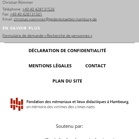
Christian Römmer
Téléphone:
+49 40 428131526
Fax:
+49 40 428131501
Email:
christian.roemmer@gedenkstaetten.hamburg.de
EN SAVOIR PLUS
Formulaire de demande « Recherche de personnes »
DÉCLARATION DE CONFIDENTIALITÉ
MENTIONS LÉGALES
CONTACT
PLAN DU SITE
Soutenu par: