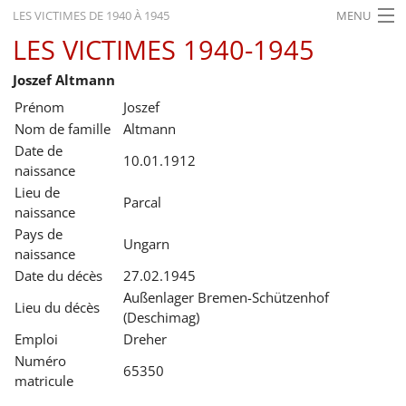
LES VICTIMES DE 1940 À 1945
MENU
LES VICTIMES 1940-1945
ACCUEIL
Joszef Altmann
ACTUALITÉS
Prénom
Joszef
EXPOSITIONS
Nom de famille
Altmann
Date de
HISTORIQUE
10.01.1912
naissance
Lieu de
FORMATION
Parcal
naissance
RECHERCHE
Pays de
Ungarn
naissance
SERVICE
Date du décès
27.02.1945
Außenlager Bremen-Schützenhof
Lieu du décès
Français
(Deschimag)
Emploi
Dreher
Numéro
65350
matricule