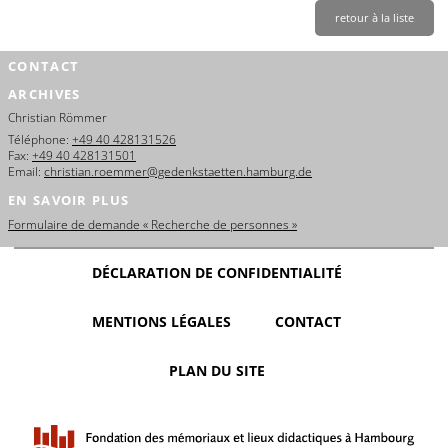
retour à la liste
CONTACT
ARCHIVES
Christian Römmer
Téléphone:
+49 40 428131526
Fax:
+49 40 428131501
Email:
christian.roemmer@gedenkstaetten.hamburg.de
EN SAVOIR PLUS
Formulaire de demande « Recherche de personnes »
DÉCLARATION DE CONFIDENTIALITÉ
MENTIONS LÉGALES
CONTACT
PLAN DU SITE