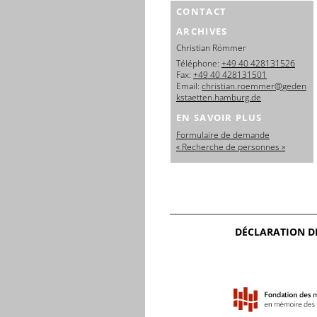
CONTACT
ARCHIVES
Christian Römmer
Téléphone:
+49 40 428131526
Fax:
+49 40 428131501
Email:
christian.roemmer@geden
kstaetten.hamburg.de
EN SAVOIR PLUS
Formulaire de demande
« Recherche de personnes »
DÉCLARATION D