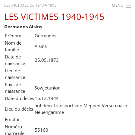
LES VICTIMES DE 1940 À 1945
MENU
LES VICTIMES 1940-1945
ACCUEIL
Germanns Alsins
ACTUALITÉS
Prénom
Germanns
EXPOSITIONS
Nom de
Alsins
famille
HISTORIQUE
Date de
25.05.1873
naissance
FORMATION
Lieu de
naissance
RECHERCHE
Pays de
Sowjetunion
SERVICE
naissance
Date du décès
16.12.1944
Français
auf dem Transport von Meppen-Versen nach
Lieu du décès
Neuengamme
Emploi
Numéro
55160
matricule