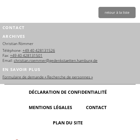
retour à la liste
CONTACT
ARCHIVES
Christian Römmer
Téléphone:
+49 40 428131526
Fax:
+49 40 428131501
Email:
christian.roemmer@gedenkstaetten.hamburg.de
EN SAVOIR PLUS
Formulaire de demande « Recherche de personnes »
DÉCLARATION DE CONFIDENTIALITÉ
MENTIONS LÉGALES
CONTACT
PLAN DU SITE