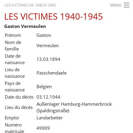
LES VICTIMES DE 1940 À 1945
MENU
LES VICTIMES 1940-1945
ACCUEIL
Gaston Vermeulen
ACTUALITÉS
Prénom
Gaston
EXPOSITIONS
Nom de
Vermeulen
famille
HISTORIQUE
Date de
13.03.1894
naissance
FORMATION
Lieu de
Passchendaele
naissance
RECHERCHE
Pays de
Belgien
SERVICE
naissance
Date du décès
03.12.1944
Français
Außenlager Hamburg-Hammerbrook
Lieu du décès
(Spaldingstraße)
Emploi
Landarbeiter
Numéro
49909
matricule