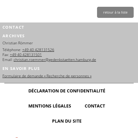
retour à la liste
CONTACT
ARCHIVES
Christian Römmer
Téléphone:
+49 40 428131526
Fax:
+49 40 428131501
Email:
christian.roemmer@gedenkstaetten.hamburg.de
EN SAVOIR PLUS
Formulaire de demande « Recherche de personnes »
DÉCLARATION DE CONFIDENTIALITÉ
MENTIONS LÉGALES
CONTACT
PLAN DU SITE