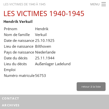
LES VICTIMES DE 1940 À 1945
MENU
LES VICTIMES 1940-1945
ACCUEIL
Hendrik Verkuil
ACTUALITÉS
Prénom
Hendrik
EXPOSITIONS
Nom de famille
Verkuil
Date de naissance
25.10.1925
HISTORIQUE
Lieu de naissance
Bilthoven
Pays de naissance
Niederlande
FORMATION
Date du décès
25.11.1944
RECHERCHE
Lieu du décès
Außenlager Ladelund
Emploi
SERVICE
Numéro matricule
56753
Français
retour à la liste
CONTACT
ARCHIVES