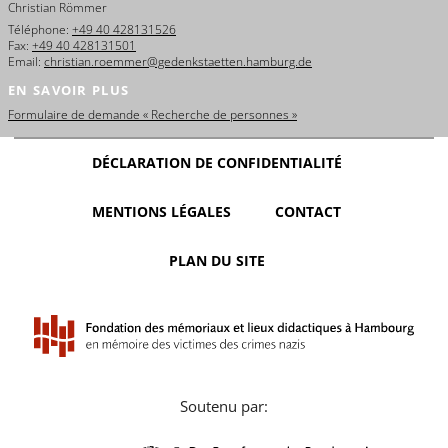
Christian Römmer
Téléphone:
+49 40 428131526
Fax:
+49 40 428131501
Email:
christian.roemmer@gedenkstaetten.hamburg.de
EN SAVOIR PLUS
Formulaire de demande « Recherche de personnes »
DÉCLARATION DE CONFIDENTIALITÉ
MENTIONS LÉGALES
CONTACT
PLAN DU SITE
Soutenu par: