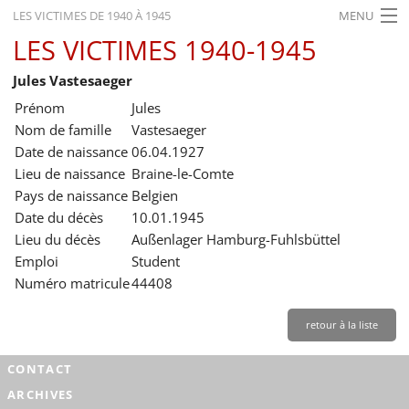
LES VICTIMES DE 1940 À 1945
MENU
LES VICTIMES 1940-1945
ACCUEIL
Jules Vastesaeger
ACTUALITÉS
Prénom
Jules
EXPOSITIONS
Nom de famille
Vastesaeger
Date de naissance
06.04.1927
HISTORIQUE
Lieu de naissance
Braine-le-Comte
Pays de naissance
Belgien
FORMATION
Date du décès
10.01.1945
RECHERCHE
Lieu du décès
Außenlager Hamburg-Fuhlsbüttel
Emploi
Student
SERVICE
Numéro matricule
44408
Français
retour à la liste
CONTACT
ARCHIVES