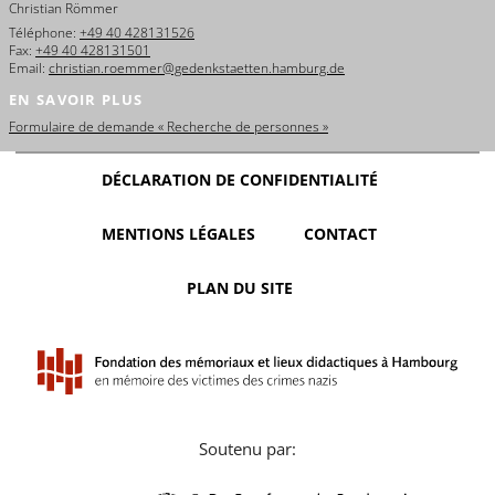
Christian Römmer
Téléphone:
+49 40 428131526
Fax:
+49 40 428131501
Email:
christian.roemmer@gedenkstaetten.hamburg.de
EN SAVOIR PLUS
Formulaire de demande « Recherche de personnes »
DÉCLARATION DE CONFIDENTIALITÉ
MENTIONS LÉGALES
CONTACT
PLAN DU SITE
Soutenu par: