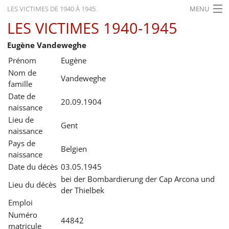
LES VICTIMES DE 1940 À 1945
MENU
LES VICTIMES 1940-1945
ACCUEIL
Eugène Vandeweghe
ACTUALITÉS
Prénom
Eugène
EXPOSITIONS
Nom de
Vandeweghe
famille
HISTORIQUE
Date de
20.09.1904
naissance
FORMATION
Lieu de
Gent
naissance
RECHERCHE
Pays de
Belgien
SERVICE
naissance
Date du décès
03.05.1945
Français
bei der Bombardierung der Cap Arcona und
Lieu du décès
der Thielbek
Emploi
Numéro
44842
matricule