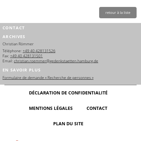
retour à la liste
CONTACT
ARCHIVES
Christian Römmer
Téléphone:
+49 40 428131526
Fax:
+49 40 428131501
Email:
christian.roemmer@gedenkstaetten.hamburg.de
EN SAVOIR PLUS
Formulaire de demande « Recherche de personnes »
DÉCLARATION DE CONFIDENTIALITÉ
MENTIONS LÉGALES
CONTACT
PLAN DU SITE