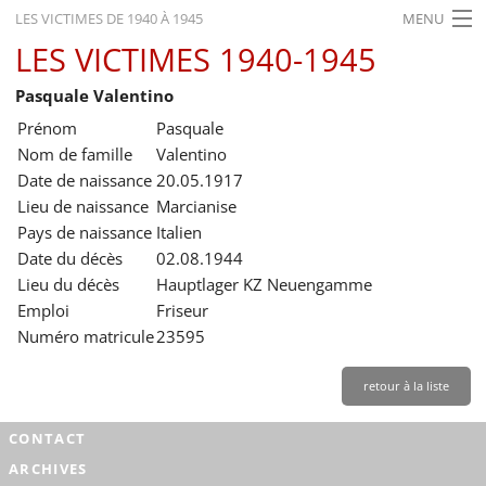
LES VICTIMES DE 1940 À 1945
MENU
LES VICTIMES 1940-1945
ACCUEIL
Pasquale Valentino
ACTUALITÉS
Prénom
Pasquale
EXPOSITIONS
Nom de famille
Valentino
Date de naissance
20.05.1917
HISTORIQUE
Lieu de naissance
Marcianise
Pays de naissance
Italien
FORMATION
Date du décès
02.08.1944
RECHERCHE
Lieu du décès
Hauptlager KZ Neuengamme
Emploi
Friseur
SERVICE
Numéro matricule
23595
Français
retour à la liste
CONTACT
ARCHIVES