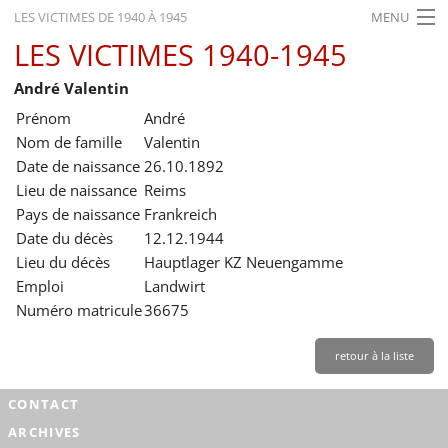
LES VICTIMES DE 1940 À 1945
MENU
LES VICTIMES 1940-1945
ACCUEIL
André Valentin
ACTUALITÉS
Prénom
André
EXPOSITIONS
Nom de famille
Valentin
Date de naissance
26.10.1892
HISTORIQUE
Lieu de naissance
Reims
Pays de naissance
Frankreich
FORMATION
Date du décès
12.12.1944
RECHERCHE
Lieu du décès
Hauptlager KZ Neuengamme
Emploi
Landwirt
SERVICE
Numéro matricule
36675
Français
retour à la liste
CONTACT
ARCHIVES