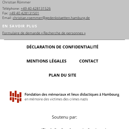
Christian Römmer
Téléphone:
+49 40 428131526
Fax:
+49 40 428131501
Email:
christian.roemmer@gedenkstaetten.hamburg.de
EN SAVOIR PLUS
Formulaire de demande « Recherche de personnes »
DÉCLARATION DE CONFIDENTIALITÉ
MENTIONS LÉGALES
CONTACT
PLAN DU SITE
Soutenu par: