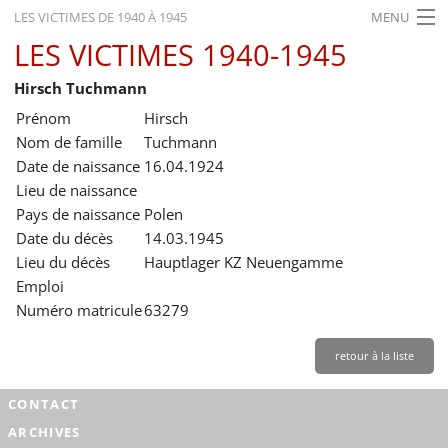
LES VICTIMES DE 1940 À 1945
MENU
LES VICTIMES 1940-1945
ACCUEIL
Hirsch Tuchmann
ACTUALITÉS
Prénom
Hirsch
EXPOSITIONS
Nom de famille
Tuchmann
Date de naissance
16.04.1924
HISTORIQUE
Lieu de naissance
Pays de naissance
Polen
FORMATION
Date du décès
14.03.1945
RECHERCHE
Lieu du décès
Hauptlager KZ Neuengamme
Emploi
SERVICE
Numéro matricule
63279
Français
retour à la liste
CONTACT
ARCHIVES