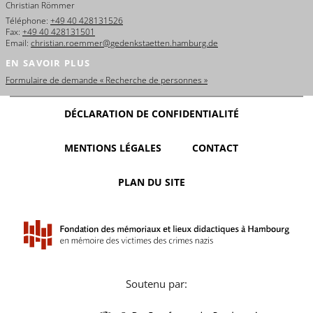
Christian Römmer
Téléphone:
+49 40 428131526
Fax:
+49 40 428131501
Email:
christian.roemmer@gedenkstaetten.hamburg.de
EN SAVOIR PLUS
Formulaire de demande « Recherche de personnes »
DÉCLARATION DE CONFIDENTIALITÉ
MENTIONS LÉGALES
CONTACT
PLAN DU SITE
Soutenu par: