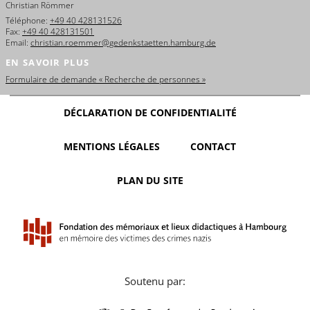
Christian Römmer
Téléphone:
+49 40 428131526
Fax:
+49 40 428131501
Email:
christian.roemmer@gedenkstaetten.hamburg.de
EN SAVOIR PLUS
Formulaire de demande « Recherche de personnes »
DÉCLARATION DE CONFIDENTIALITÉ
MENTIONS LÉGALES
CONTACT
PLAN DU SITE
Soutenu par: