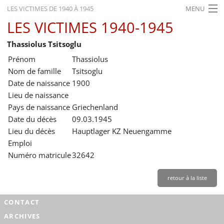
LES VICTIMES DE 1940 À 1945
MENU
LES VICTIMES 1940-1945
ACCUEIL
Thassiolus Tsitsoglu
ACTUALITÉS
Prénom
Thassiolus
EXPOSITIONS
Nom de famille
Tsitsoglu
Date de naissance
1900
HISTORIQUE
Lieu de naissance
Pays de naissance
Griechenland
FORMATION
Date du décès
09.03.1945
RECHERCHE
Lieu du décès
Hauptlager KZ Neuengamme
Emploi
SERVICE
Numéro matricule
32642
Français
retour à la liste
CONTACT
ARCHIVES