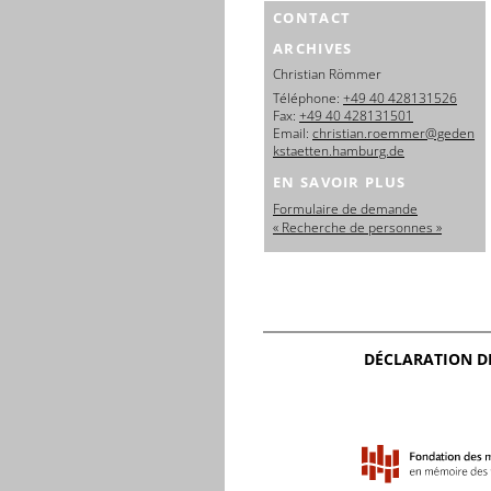
CONTACT
ARCHIVES
Christian Römmer
Téléphone:
+49 40 428131526
Fax:
+49 40 428131501
Email:
christian.roemmer@geden
kstaetten.hamburg.de
EN SAVOIR PLUS
Formulaire de demande
« Recherche de personnes »
DÉCLARATION D