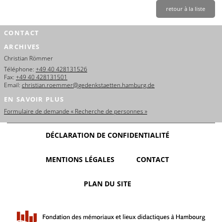
retour à la liste
CONTACT
ARCHIVES
Christian Römmer
Téléphone:
+49 40 428131526
Fax:
+49 40 428131501
Email:
christian.roemmer@gedenkstaetten.hamburg.de
EN SAVOIR PLUS
Formulaire de demande « Recherche de personnes »
DÉCLARATION DE CONFIDENTIALITÉ
MENTIONS LÉGALES
CONTACT
PLAN DU SITE