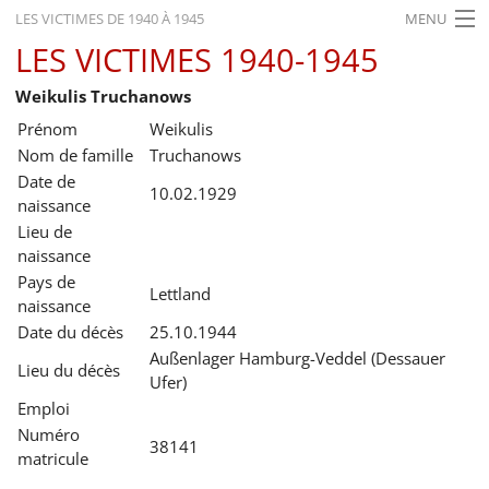
LES VICTIMES DE 1940 À 1945
MENU
LES VICTIMES 1940-1945
ACCUEIL
Weikulis Truchanows
ACTUALITÉS
Prénom
Weikulis
EXPOSITIONS
Nom de famille
Truchanows
Date de
HISTORIQUE
10.02.1929
naissance
Lieu de
FORMATION
naissance
RECHERCHE
Pays de
Lettland
naissance
SERVICE
Date du décès
25.10.1944
Außenlager Hamburg-Veddel (Dessauer
Lieu du décès
Français
Ufer)
Emploi
Numéro
38141
matricule