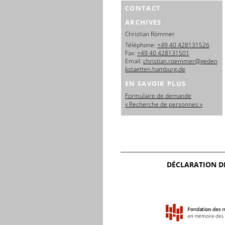
CONTACT
ARCHIVES
Christian Römmer
Téléphone:
+49 40 428131526
Fax:
+49 40 428131501
Email:
christian.roemmer@geden
kstaetten.hamburg.de
EN SAVOIR PLUS
Formulaire de demande
« Recherche de personnes »
DÉCLARATION D