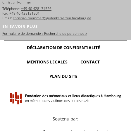
Christian Römmer
Téléphone:
+49 40 428131526
Fax:
+49 40 428131501
Email:
christian.roemmer@gedenkstaetten.hamburg.de
EN SAVOIR PLUS
Formulaire de demande « Recherche de personnes »
DÉCLARATION DE CONFIDENTIALITÉ
MENTIONS LÉGALES
CONTACT
PLAN DU SITE
Soutenu par: