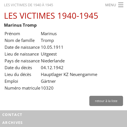
LES VICTIMES DE 1940 À 1945
MENU
LES VICTIMES 1940-1945
ACCUEIL
Marinus Tromp
ACTUALITÉS
Prénom
Marinus
EXPOSITIONS
Nom de famille
Tromp
Date de naissance
10.05.1911
HISTORIQUE
Lieu de naissance
Uitgeest
Pays de naissance
Niederlande
FORMATION
Date du décès
04.12.1942
RECHERCHE
Lieu du décès
Hauptlager KZ Neuengamme
Emploi
Gärtner
SERVICE
Numéro matricule
10320
Français
retour à la liste
CONTACT
ARCHIVES