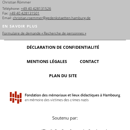
Christian Römmer
Téléphone:
+49 40 428131526
Fax:
+49 40 428131501
Email:
christian.roemmer@gedenkstaetten.hamburg.de
EN SAVOIR PLUS
Formulaire de demande « Recherche de personnes »
DÉCLARATION DE CONFIDENTIALITÉ
MENTIONS LÉGALES
CONTACT
PLAN DU SITE
Soutenu par: