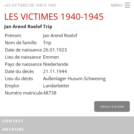
LES VICTIMES DE 1940 À 1945
MENU
LES VICTIMES 1940-1945
ACCUEIL
Jan Arend Roelof Trip
ACTUALITÉS
Prénom
Jan Arend Roelof
EXPOSITIONS
Nom de famille
Trip
Date de naissance
26.01.1923
HISTORIQUE
Lieu de naissance
Emmen
Pays de naissance
Niederlande
FORMATION
Date du décès
21.11.1944
RECHERCHE
Lieu du décès
Außenlager Husum-Schwesing
Emploi
Landarbeiter
SERVICE
Numéro matricule
48738
Français
retour à la liste
CONTACT
ARCHIVES