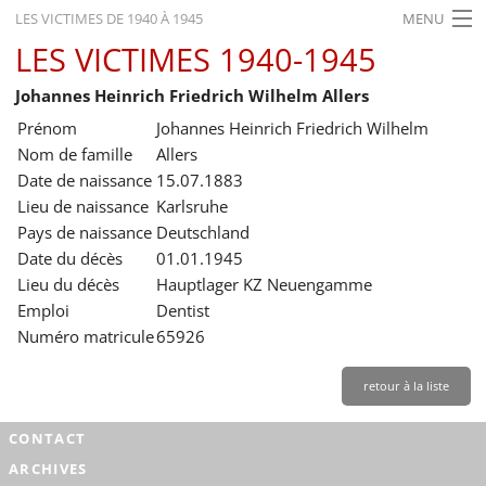
LES VICTIMES DE 1940 À 1945
MENU
LES VICTIMES 1940-1945
ACCUEIL
Johannes Heinrich Friedrich Wilhelm Allers
ACTUALITÉS
Prénom
Johannes Heinrich Friedrich Wilhelm
EXPOSITIONS
Nom de famille
Allers
Date de naissance
15.07.1883
HISTORIQUE
Lieu de naissance
Karlsruhe
Pays de naissance
Deutschland
FORMATION
Date du décès
01.01.1945
RECHERCHE
Lieu du décès
Hauptlager KZ Neuengamme
Emploi
Dentist
SERVICE
Numéro matricule
65926
Français
retour à la liste
CONTACT
ARCHIVES