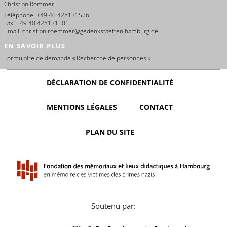
Christian Römmer
Téléphone:
+49 40 428131526
Fax:
+49 40 428131501
Email:
christian.roemmer@gedenkstaetten.hamburg.de
EN SAVOIR PLUS
Formulaire de demande « Recherche de personnes »
DÉCLARATION DE CONFIDENTIALITÉ
MENTIONS LÉGALES
CONTACT
PLAN DU SITE
Soutenu par: