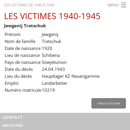
LES VICTIMES DE 1940 À 1945
MENU
LES VICTIMES 1940-1945
ACCUEIL
Jewgenij Tratschuk
ACTUALITÉS
Prénom
Jewgenij
EXPOSITIONS
Nom de famille
Tratschuk
Date de naissance
1920
HISTORIQUE
Lieu de naissance
Schibena
Pays de naissance
Sowjetunion
FORMATION
Date du décès
24.04.1943
RECHERCHE
Lieu du décès
Hauptlager KZ Neuengamme
Emploi
Landarbeiter
SERVICE
Numéro matricule
10219
Français
retour à la liste
CONTACT
ARCHIVES