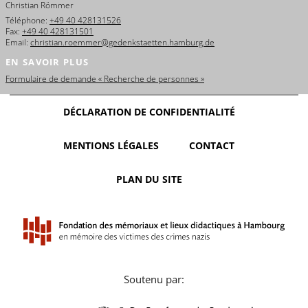
Christian Römmer
Téléphone:
+49 40 428131526
Fax:
+49 40 428131501
Email:
christian.roemmer@gedenkstaetten.hamburg.de
EN SAVOIR PLUS
Formulaire de demande « Recherche de personnes »
DÉCLARATION DE CONFIDENTIALITÉ
MENTIONS LÉGALES
CONTACT
PLAN DU SITE
Soutenu par: