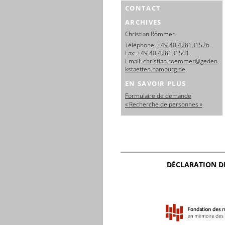
CONTACT
ARCHIVES
Christian Römmer
Téléphone:
+49 40 428131526
Fax:
+49 40 428131501
Email:
christian.roemmer@geden
kstaetten.hamburg.de
EN SAVOIR PLUS
Formulaire de demande
« Recherche de personnes »
DÉCLARATION D