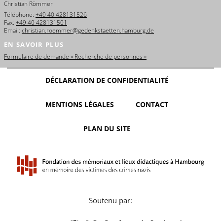
Christian Römmer
Téléphone:
+49 40 428131526
Fax:
+49 40 428131501
Email:
christian.roemmer@gedenkstaetten.hamburg.de
EN SAVOIR PLUS
Formulaire de demande « Recherche de personnes »
DÉCLARATION DE CONFIDENTIALITÉ
MENTIONS LÉGALES
CONTACT
PLAN DU SITE
Soutenu par: