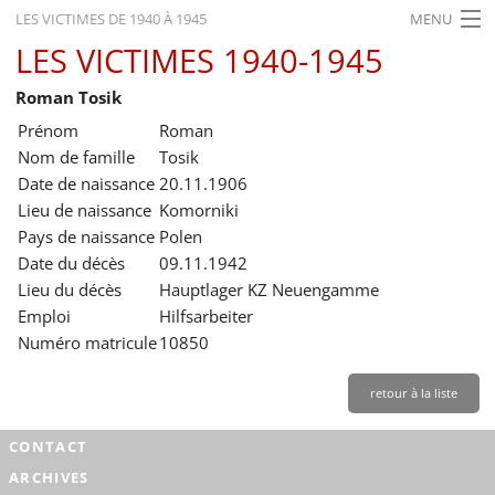
LES VICTIMES DE 1940 À 1945
MENU
LES VICTIMES 1940-1945
ACCUEIL
Roman Tosik
ACTUALITÉS
Prénom
Roman
EXPOSITIONS
Nom de famille
Tosik
Date de naissance
20.11.1906
HISTORIQUE
Lieu de naissance
Komorniki
Pays de naissance
Polen
FORMATION
Date du décès
09.11.1942
RECHERCHE
Lieu du décès
Hauptlager KZ Neuengamme
Emploi
Hilfsarbeiter
SERVICE
Numéro matricule
10850
Français
retour à la liste
CONTACT
ARCHIVES