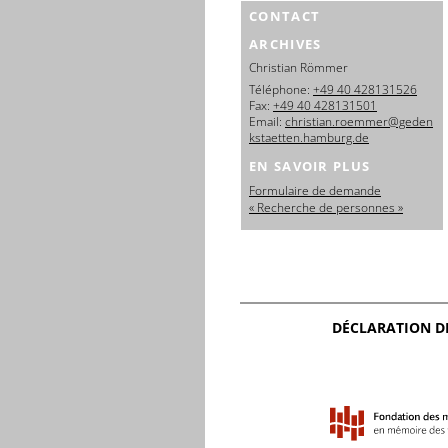
CONTACT
ARCHIVES
Christian Römmer
Téléphone:
+49 40 428131526
Fax:
+49 40 428131501
Email:
christian.roemmer@geden
kstaetten.hamburg.de
EN SAVOIR PLUS
Formulaire de demande
« Recherche de personnes »
DÉCLARATION D