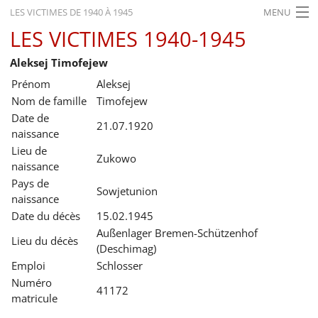
LES VICTIMES DE 1940 À 1945
MENU
LES VICTIMES 1940-1945
ACCUEIL
Aleksej Timofejew
ACTUALITÉS
Prénom
Aleksej
EXPOSITIONS
Nom de famille
Timofejew
Date de
HISTORIQUE
21.07.1920
naissance
Lieu de
FORMATION
Zukowo
naissance
RECHERCHE
Pays de
Sowjetunion
naissance
SERVICE
Date du décès
15.02.1945
Außenlager Bremen-Schützenhof
Lieu du décès
Français
(Deschimag)
Emploi
Schlosser
Numéro
41172
matricule