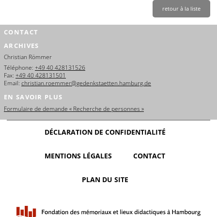
retour à la liste
CONTACT
ARCHIVES
Christian Römmer
Téléphone:
+49 40 428131526
Fax:
+49 40 428131501
Email:
christian.roemmer@gedenkstaetten.hamburg.de
EN SAVOIR PLUS
Formulaire de demande « Recherche de personnes »
DÉCLARATION DE CONFIDENTIALITÉ
MENTIONS LÉGALES
CONTACT
PLAN DU SITE