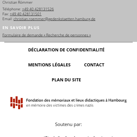
Christian Römmer
Téléphone:
+49 40 428131526
Fax:
+49 40 428131501
Email:
christian.roemmer@gedenkstaetten.hamburg.de
EN SAVOIR PLUS
Formulaire de demande « Recherche de personnes »
DÉCLARATION DE CONFIDENTIALITÉ
MENTIONS LÉGALES
CONTACT
PLAN DU SITE
Soutenu par: