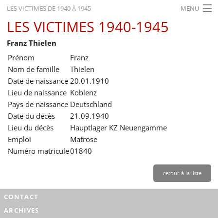
LES VICTIMES DE 1940 À 1945
MENU
LES VICTIMES 1940-1945
ACCUEIL
Franz Thielen
ACTUALITÉS
Prénom
Franz
EXPOSITIONS
Nom de famille
Thielen
Date de naissance
20.01.1910
HISTORIQUE
Lieu de naissance
Koblenz
Pays de naissance
Deutschland
FORMATION
Date du décès
21.09.1940
RECHERCHE
Lieu du décès
Hauptlager KZ Neuengamme
Emploi
Matrose
SERVICE
Numéro matricule
01840
Français
retour à la liste
CONTACT
ARCHIVES