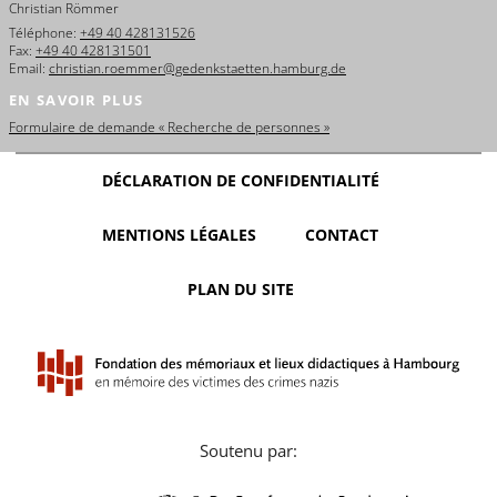
Christian Römmer
Téléphone:
+49 40 428131526
Fax:
+49 40 428131501
Email:
christian.roemmer@gedenkstaetten.hamburg.de
EN SAVOIR PLUS
Formulaire de demande « Recherche de personnes »
DÉCLARATION DE CONFIDENTIALITÉ
MENTIONS LÉGALES
CONTACT
PLAN DU SITE
Soutenu par: