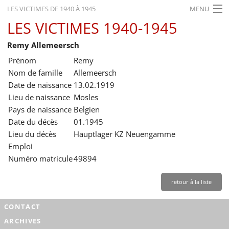
LES VICTIMES DE 1940 À 1945
MENU
LES VICTIMES 1940-1945
ACCUEIL
Remy Allemeersch
ACTUALITÉS
Prénom
Remy
EXPOSITIONS
Nom de famille
Allemeersch
Date de naissance
13.02.1919
HISTORIQUE
Lieu de naissance
Mosles
Pays de naissance
Belgien
FORMATION
Date du décès
01.1945
RECHERCHE
Lieu du décès
Hauptlager KZ Neuengamme
Emploi
SERVICE
Numéro matricule
49894
Français
retour à la liste
CONTACT
ARCHIVES