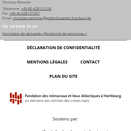
Christian Römmer
Téléphone:
+49 40 428131526
Fax:
+49 40 428131501
Email:
christian.roemmer@gedenkstaetten.hamburg.de
EN SAVOIR PLUS
Formulaire de demande « Recherche de personnes »
DÉCLARATION DE CONFIDENTIALITÉ
MENTIONS LÉGALES
CONTACT
PLAN DU SITE
Soutenu par: