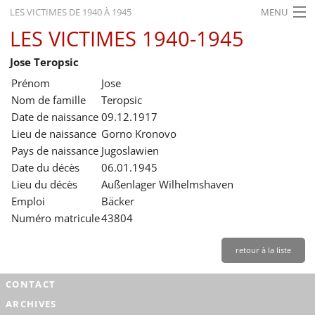
LES VICTIMES DE 1940 À 1945
MENU
LES VICTIMES 1940-1945
ACCUEIL
Jose Teropsic
ACTUALITÉS
Prénom
Jose
EXPOSITIONS
Nom de famille
Teropsic
Date de naissance
09.12.1917
HISTORIQUE
Lieu de naissance
Gorno Kronovo
Pays de naissance
Jugoslawien
FORMATION
Date du décès
06.01.1945
RECHERCHE
Lieu du décès
Außenlager Wilhelmshaven
Emploi
Bäcker
SERVICE
Numéro matricule
43804
Français
retour à la liste
CONTACT
ARCHIVES