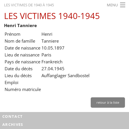
LES VICTIMES DE 1940 À 1945
MENU
LES VICTIMES 1940-1945
ACCUEIL
Henri Tanniere
ACTUALITÉS
Prénom
Henri
EXPOSITIONS
Nom de famille
Tanniere
Date de naissance
10.05.1897
HISTORIQUE
Lieu de naissance
Paris
Pays de naissance
Frankreich
FORMATION
Date du décès
27.04.1945
RECHERCHE
Lieu du décès
Auffanglager Sandbostel
Emploi
SERVICE
Numéro matricule
Français
retour à la liste
CONTACT
ARCHIVES