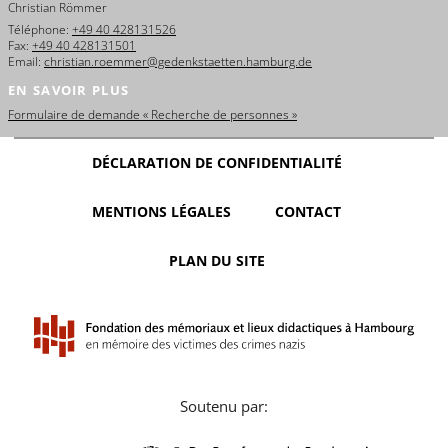
Christian Römmer
Téléphone:
+49 40 428131526
Fax:
+49 40 428131501
Email:
christian.roemmer@gedenkstaetten.hamburg.de
EN SAVOIR PLUS
Formulaire de demande « Recherche de personnes »
DÉCLARATION DE CONFIDENTIALITÉ
MENTIONS LÉGALES
CONTACT
PLAN DU SITE
Soutenu par: