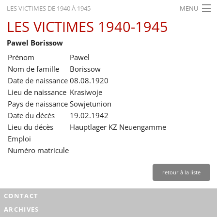
LES VICTIMES DE 1940 À 1945
MENU
LES VICTIMES 1940-1945
ACCUEIL
Pawel Borissow
ACTUALITÉS
Prénom
Pawel
EXPOSITIONS
Nom de famille
Borissow
Date de naissance
08.08.1920
HISTORIQUE
Lieu de naissance
Krasiwoje
Pays de naissance
Sowjetunion
FORMATION
Date du décès
19.02.1942
RECHERCHE
Lieu du décès
Hauptlager KZ Neuengamme
Emploi
SERVICE
Numéro matricule
Français
retour à la liste
CONTACT
ARCHIVES