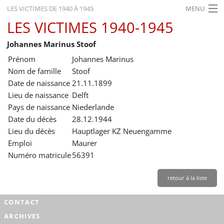
LES VICTIMES DE 1940 À 1945
MENU
LES VICTIMES 1940-1945
ACCUEIL
Johannes Marinus Stoof
ACTUALITÉS
Prénom
Johannes Marinus
EXPOSITIONS
Nom de famille
Stoof
Date de naissance
21.11.1899
HISTORIQUE
Lieu de naissance
Delft
Pays de naissance
Niederlande
FORMATION
Date du décès
28.12.1944
RECHERCHE
Lieu du décès
Hauptlager KZ Neuengamme
Emploi
Maurer
SERVICE
Numéro matricule
56391
Français
retour à la liste
CONTACT
ARCHIVES