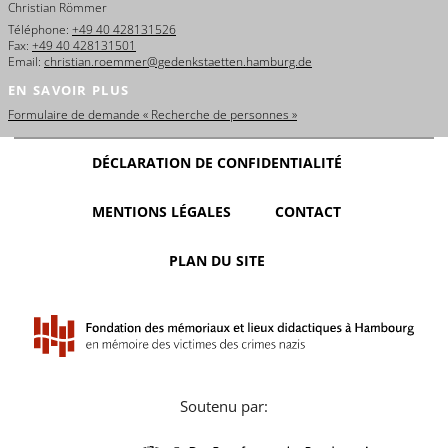
Christian Römmer
Téléphone:
+49 40 428131526
Fax:
+49 40 428131501
Email:
christian.roemmer@gedenkstaetten.hamburg.de
EN SAVOIR PLUS
Formulaire de demande « Recherche de personnes »
DÉCLARATION DE CONFIDENTIALITÉ
MENTIONS LÉGALES
CONTACT
PLAN DU SITE
Soutenu par: