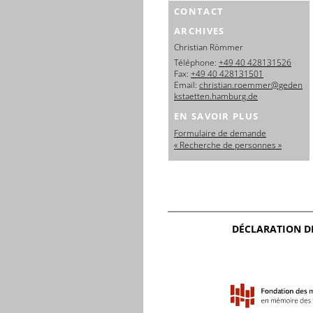
CONTACT
ARCHIVES
Christian Römmer
Téléphone:
+49 40 428131526
Fax:
+49 40 428131501
Email:
christian.roemmer@geden
kstaetten.hamburg.de
EN SAVOIR PLUS
Formulaire de demande
« Recherche de personnes »
DÉCLARATION D