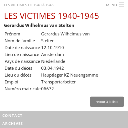
LES VICTIMES DE 1940 À 1945
MENU
LES VICTIMES 1940-1945
ACCUEIL
Gerardus Wilhelmus van Stelten
ACTUALITÉS
Prénom
Gerardus Wilhelmus van
EXPOSITIONS
Nom de famille
Stelten
Date de naissance
12.10.1910
HISTORIQUE
Lieu de naissance
Amsterdam
Pays de naissance
Niederlande
FORMATION
Date du décès
03.04.1942
RECHERCHE
Lieu du décès
Hauptlager KZ Neuengamme
Emploi
Transportarbeiter
SERVICE
Numéro matricule
06672
Français
retour à la liste
CONTACT
ARCHIVES