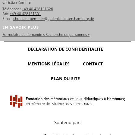
Christian Römmer
Téléphone:
+49 40 428131526
Fax:
+49 40 428131501
Email:
christian.roemmer@gedenkstaetten.hamburg.de
EN SAVOIR PLUS
Formulaire de demande « Recherche de personnes »
DÉCLARATION DE CONFIDENTIALITÉ
MENTIONS LÉGALES
CONTACT
PLAN DU SITE
Soutenu par: