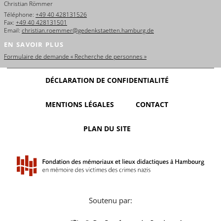
Christian Römmer
Téléphone:
+49 40 428131526
Fax:
+49 40 428131501
Email:
christian.roemmer@gedenkstaetten.hamburg.de
EN SAVOIR PLUS
Formulaire de demande « Recherche de personnes »
DÉCLARATION DE CONFIDENTIALITÉ
MENTIONS LÉGALES
CONTACT
PLAN DU SITE
Soutenu par: