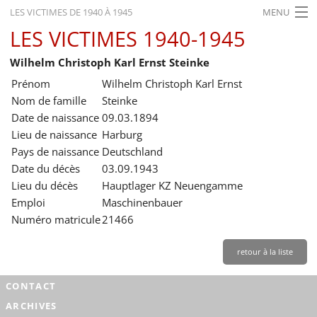
LES VICTIMES DE 1940 À 1945
MENU
LES VICTIMES 1940-1945
ACCUEIL
Wilhelm Christoph Karl Ernst Steinke
ACTUALITÉS
Prénom
Wilhelm Christoph Karl Ernst
EXPOSITIONS
Nom de famille
Steinke
Date de naissance
09.03.1894
HISTORIQUE
Lieu de naissance
Harburg
Pays de naissance
Deutschland
FORMATION
Date du décès
03.09.1943
RECHERCHE
Lieu du décès
Hauptlager KZ Neuengamme
Emploi
Maschinenbauer
SERVICE
Numéro matricule
21466
Français
retour à la liste
CONTACT
ARCHIVES