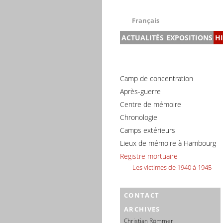
Français
ACTUALITÉS
EXPOSITIONS
H
Deutsch
English
Nouvelles
Exposition prin
Français
Calendrier des événements 
Les SS du cam
Dansk
Camp de concentration
Briqueterie
Español
Après-guerre
L’ancienne usi
Centre de mémoire
Italiano
Prisons et lie
Chronologie
Nederlands
Maison du recu
Camps extérieurs
Polski
Expositions te
Lieux de mémoire à Hambourg
Português
Expositions iti
Registre mortuaire
Türkçe
Les victimes de 1940 à 1945
Yкраїнський
Русский
CONTACT
עברית
ARCHIVES
العربية
Christian Römmer