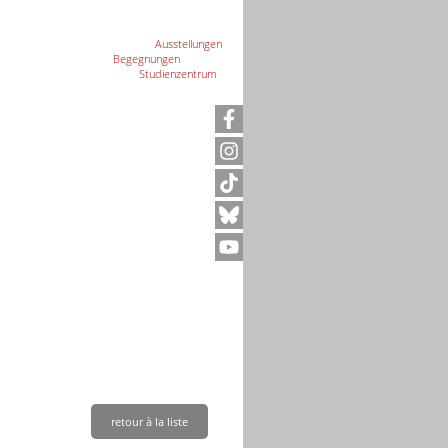
Ausstellungen
Begegnungen
Studienzentrum
ives
rabudgétaires
moire de Neuengamme
retour à la liste
e