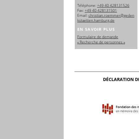
日本語
Téléphone:
+49 40 428131526
Fax:
+49 40 428131501
Email:
christian.roemmer@geden
kstaetten.hamburg.de
EN SAVOIR PLUS
Formulaire de demande
« Recherche de personnes »
DÉCLARATION D