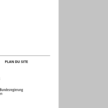
ces pour la paix
ngamme
PLAN DU SITE
: