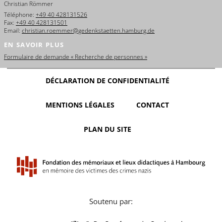
Christian Römmer
Téléphone:
+49 40 428131526
Fax:
+49 40 428131501
Email:
christian.roemmer@gedenkstaetten.hamburg.de
EN SAVOIR PLUS
Formulaire de demande « Recherche de personnes »
DÉCLARATION DE CONFIDENTIALITÉ
MENTIONS LÉGALES
CONTACT
PLAN DU SITE
Soutenu par: