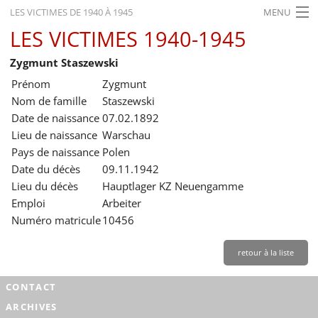
LES VICTIMES DE 1940 À 1945
MENU
LES VICTIMES 1940-1945
ACCUEIL
Zygmunt Staszewski
ACTUALITÉS
Prénom
Zygmunt
EXPOSITIONS
Nom de famille
Staszewski
Date de naissance
07.02.1892
HISTORIQUE
Lieu de naissance
Warschau
Pays de naissance
Polen
FORMATION
Date du décès
09.11.1942
RECHERCHE
Lieu du décès
Hauptlager KZ Neuengamme
Emploi
Arbeiter
SERVICE
Numéro matricule
10456
Français
retour à la liste
CONTACT
ARCHIVES