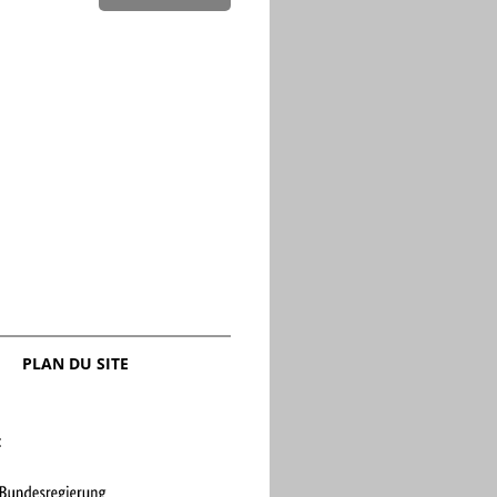
Amicale allemande de Neuengamme
Accès
Travail œcuménique de mémoire
Donation
Action Signe de Réconciliation Services pour la paix
Communiqués de presse
Presse
L’Amicale Internationale KZ Neuengamme
Photos de presse
Dernières Nouvelles (Blog)
PLAN DU SITE
: