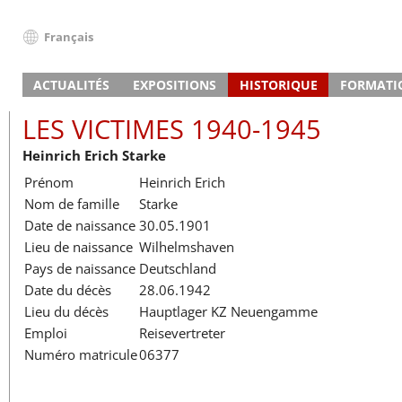
Français
Deutsch
ACTUALITÉS
EXPOSITIONS
HISTORIQUE
FORMATI
English
Nouvelles
Exposition principale
Camp de concentration
Visite guidée et projet
Le début
Élèves pr
Français
LES VICTIMES 1940-1945
Calendrier des événements (en allemand)
Les SS du camp
Mirador
Après-guerre
Journée à thème
Offre pédagogique pour g
La mort a
Écoles pro
Dansk
Heinrich Erich Starke
Briqueterie
Centre de mémoire
Semaine projet
Coopérations institutionne
Visite guidée et projet
Les dépor
Groupes d
Español
Prénom
Heinrich Erich
L’ancienne usine Walther-Werke
Chronologie
Coopérations scolaires
Journée d’étude
Le travail
Formation
Italiano
Nom de famille
Starke
Prisons et lieux de mémoire
Camps extérieurs
Préparation de la visite
Le quotid
Liste des
Rencontr
Nederlands
Date de naissance
30.05.1901
Maison du recueillement
Lieux de mémoire à Hamb
Offres numériques
Les SS du
Polski
Lieu de naissance
Wilhelmshaven
Expositions temporaires
Registre mortuaire
La fin
Les victi
Português
Pays de naissance
Deutschland
Expositions itinérantes
Türkçe
Date du décès
28.06.1942
Yкраїнський
Lieu du décès
Hauptlager KZ Neuengamme
Emploi
Reisevertreter
Русский
Numéro matricule
06377
עברית
العربية