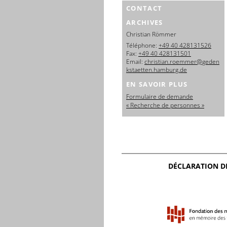
CONTACT
ARCHIVES
Christian Römmer
Téléphone:
+49 40 428131526
Fax:
+49 40 428131501
Email:
christian.roemmer@geden
kstaetten.hamburg.de
EN SAVOIR PLUS
Formulaire de demande
« Recherche de personnes »
DÉCLARATION D