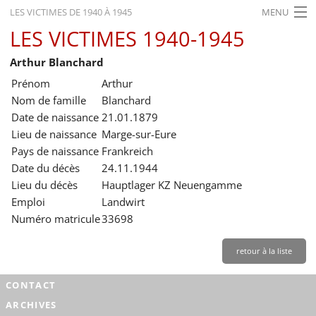
LES VICTIMES DE 1940 À 1945
MENU
LES VICTIMES 1940-1945
ACCUEIL
Arthur Blanchard
ACTUALITÉS
Prénom
Arthur
EXPOSITIONS
Nom de famille
Blanchard
Date de naissance
21.01.1879
HISTORIQUE
Lieu de naissance
Marge-sur-Eure
Pays de naissance
Frankreich
FORMATION
Date du décès
24.11.1944
RECHERCHE
Lieu du décès
Hauptlager KZ Neuengamme
Emploi
Landwirt
SERVICE
Numéro matricule
33698
Français
retour à la liste
CONTACT
ARCHIVES