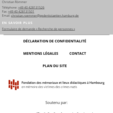
Christian Römmer
Téléphone:
+49 40 428131526
Fax:
+49 40 428131501
Email:
christian.roemmer@gedenkstaetten.hamburg.de
EN SAVOIR PLUS
Formulaire de demande « Recherche de personnes »
DÉCLARATION DE CONFIDENTIALITÉ
MENTIONS LÉGALES
CONTACT
PLAN DU SITE
Soutenu par: