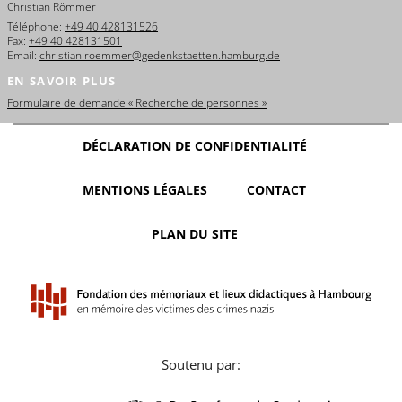
Christian Römmer
Téléphone:
+49 40 428131526
Fax:
+49 40 428131501
Email:
christian.roemmer@gedenkstaetten.hamburg.de
EN SAVOIR PLUS
Formulaire de demande « Recherche de personnes »
DÉCLARATION DE CONFIDENTIALITÉ
MENTIONS LÉGALES
CONTACT
PLAN DU SITE
Soutenu par: