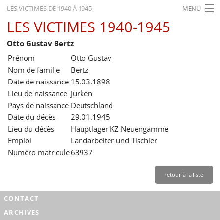
LES VICTIMES DE 1940 À 1945
MENU
LES VICTIMES 1940-1945
ACCUEIL
Otto Gustav Bertz
ACTUALITÉS
Prénom
Otto Gustav
EXPOSITIONS
Nom de famille
Bertz
Date de naissance
15.03.1898
HISTORIQUE
Lieu de naissance
Jurken
Pays de naissance
Deutschland
FORMATION
Date du décès
29.01.1945
RECHERCHE
Lieu du décès
Hauptlager KZ Neuengamme
Emploi
Landarbeiter und Tischler
SERVICE
Numéro matricule
63937
Français
retour à la liste
CONTACT
ARCHIVES