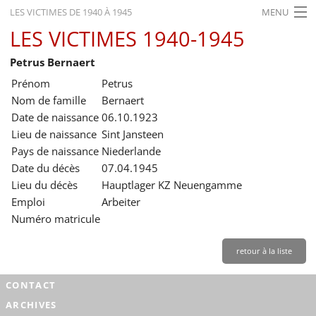
LES VICTIMES DE 1940 À 1945
MENU
LES VICTIMES 1940-1945
ACCUEIL
Petrus Bernaert
ACTUALITÉS
Prénom
Petrus
EXPOSITIONS
Nom de famille
Bernaert
Date de naissance
06.10.1923
HISTORIQUE
Lieu de naissance
Sint Jansteen
Pays de naissance
Niederlande
FORMATION
Date du décès
07.04.1945
RECHERCHE
Lieu du décès
Hauptlager KZ Neuengamme
Emploi
Arbeiter
SERVICE
Numéro matricule
Français
retour à la liste
CONTACT
ARCHIVES